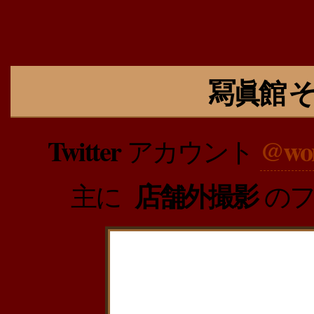
冩眞館 そ
Twitter
@won
アカウント
店舗外撮影
主に
のフ