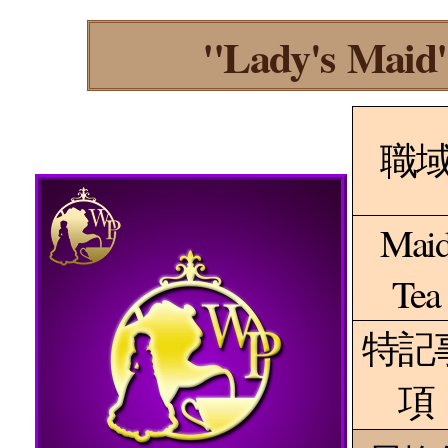
"Lady's Maid
職
Mai
Tea
特記
項