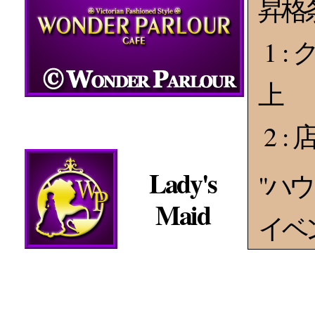
昇格
1 :
ク
上
2 :
店
Lady's
"ハ
Maid
イベ