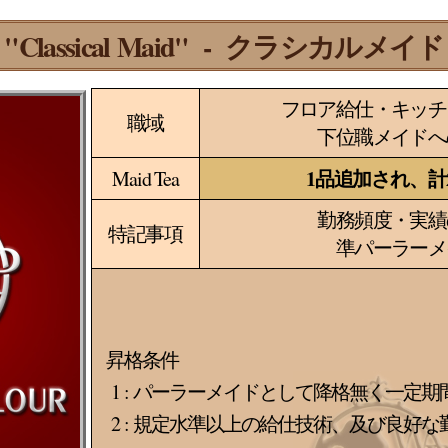
"Classical Maid" - クラシカルメイド
フロア給仕・キッチ
職域
下位職メイドへ
1品追加され、計
Maid Tea
勤務頻度・実績
特記事項
準パーラーメ
昇格条件
1 : パーラーメイドとして降格無く一定
2 : 規定水準以上の給仕技術、及び良好な